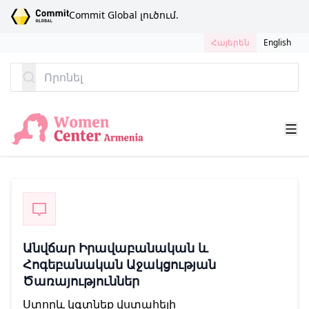
ԱՆՑՆԵԼ ԲՈՎԱՆԴԱԿՈՒԹՅԱՆԸ
Commit Global լուծում.
Հայերեն
English
Որոնել
Անվճար Իրավաբանական և
Հոգեբանական Աջակցության
Ծառայություններ
Ստորև կգտնեք վստահելի