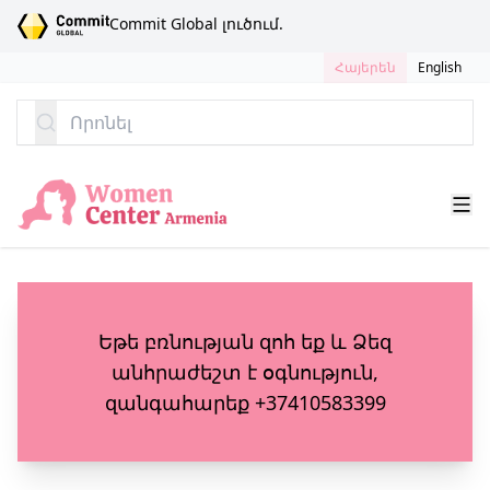
ԱՆՑՆԵԼ ԲՈՎԱՆԴԱԿՈՒԹՅԱՆԸ
Commit Global լուծում.
Հայերեն
English
Որոնել
Եթե բռնության զոհ եք և Ձեզ
անհրաժեշտ է օգնություն,
զանգահարեք
+37410583399