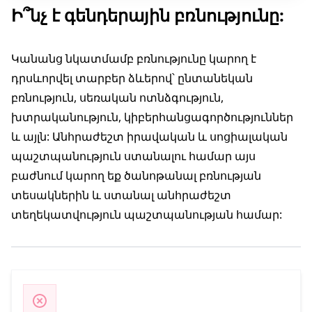
Ի՞նչ է գենդերային բռնությունը:
Կանանց
նկատմամբ
բռնությունը
կարող
է
դրսևորվել
տարբեր
ձևերով՝
ընտանեկան
բռնություն
,
սեռական
ոտնձգություն
,
խտրականություն
,
կիբերհանցագործություններ
և
այլն
:
Անհրաժեշտ
իրավական
և
սոցիալական
պաշտպանություն
ստանալու
համար
այս
բաժնում
կարող
եք
ծանոթանալ
բռնության
տեսակներին
և
ստանալ
անհրաժեշտ
տեղեկատվություն
պաշտպանության
համար
: